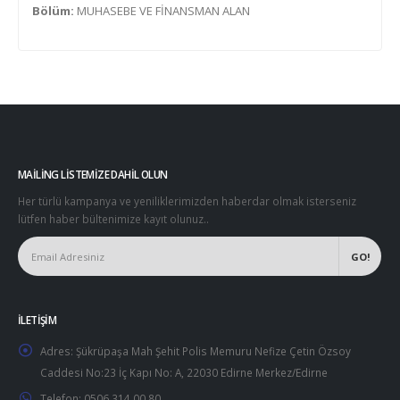
Bölüm:
MUHASEBE VE FİNANSMAN ALAN
MAILING LISTEMIZE DAHIL OLUN
Her türlü kampanya ve yeniliklerimizden haberdar olmak isterseniz
lütfen haber bültenimize kayıt olunuz..
İLETIŞIM
Adres:
Şükrüpaşa Mah Şehit Polis Memuru Nefize Çetin Özsoy
Caddesi No:23 İç Kapı No: A, 22030 Edirne Merkez/Edirne
Telefon:
0506 314 00 80