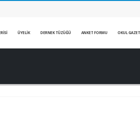
RİSİ
ÜYELİK
DERNEK TÜZÜĞÜ
ANKET FORMU
OKUL GAZET