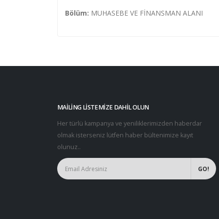
Bölüm:
MUHASEBE VE FİNANSMAN ALANI
MAILING LISTEMIZE DAHIL OLUN
Her türlü kampanya ve yeniliklerimizden haberdar
olmak isterseniz lütfen haber bültenimize kayıt
olunuz..