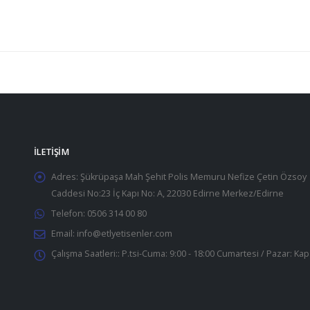
İLETIŞIM
Adres:
Şükrüpaşa Mah Şehit Polis Memuru Nefize Çetin Özsoy
Caddesi No:23 İç Kapı No: A, 22030 Edirne Merkez/Edirne
Telefon:
0506 314 00 80
Email:
info@etlyetisenler.com
Çalışma Saatleri::
P.tsi-Cuma: 9:00 - 18:00 Cumartesi / Pazar: Kap