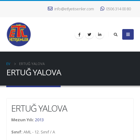
info@etlyetisenler.com
0506 314 00 80
EV
ERTUĞ YALOVA
ERTUĞ YALOVA
ERTUĞ YALOVA
Mezun Yılı:
2013
Sınıf:
AML - 12. Sınıf / A