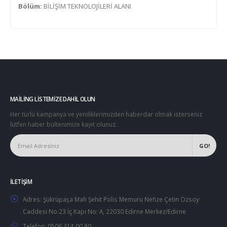
Bölüm:
BİLİŞİM TEKNOLOJİLERİ ALANI
MAILING LISTEMIZE DAHIL OLUN
Her türlü kampanya ve yeniliklerimizden haberdar olmak isterseniz
lütfen haber bültenimize kayıt olunuz..
İLETIŞIM
Adres:
Şükrüpaşa Mah Şehit Polis Memuru Nefize Çetin Özsoy
Caddesi No:23 İç Kapı No: A, 22030 Edirne Merkez/Edirne
Telefon:
0506 314 00 80