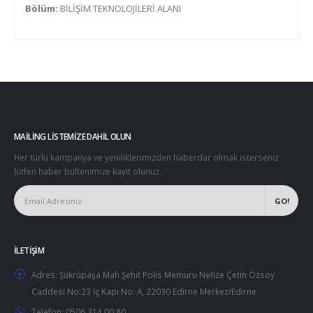
Bölüm:
BİLİŞİM TEKNOLOJİLERİ ALANI
MAILING LISTEMIZE DAHIL OLUN
Her türlü kampanya ve yeniliklerimizden haberdar olmak isterseniz
lütfen haber bültenimize kayıt olunuz..
İLETIŞIM
Adres:
Şükrüpaşa Mah Şehit Polis Memuru Nefize Çetin Özsoy
Caddesi No:23 İç Kapı No: A, 22030 Edirne Merkez/Edirne
Telefon:
0506 314 00 80