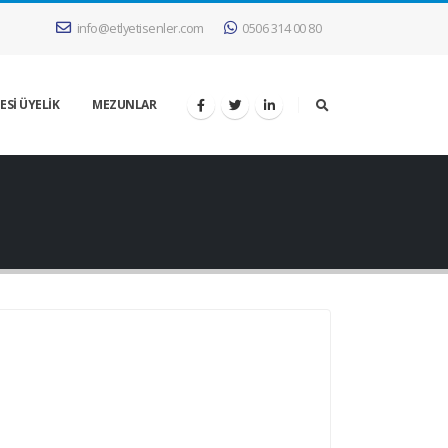
info@etlyetisenler.com
0506 314 00 80
ESİ ÜYELİK
MEZUNLAR