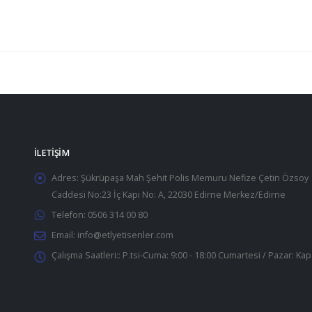
İLETIŞIM
Adres:
Şükrüpaşa Mah Şehit Polis Memuru Nefize Çetin Özsoy
Caddesi No:23 İç Kapı No: A, 22030 Edirne Merkez/Edirne
Telefon:
0506 314 00 80
Email:
info@etlyetisenler.com
Çalışma Saatleri::
P.tsi-Cuma: 9:00 - 18:00 Cumartesi / Pazar: Kap