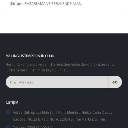
Bölüm:
PAZARLAMA VE PERAKENDE ALANI
MAILING LISTEMIZE DAHIL OLUN
Her türlü kampanya ve yeniliklerimizden haberdar olmak isterseniz
lütfen haber bültenimize kayıt olunuz..
İLETIŞIM
Adres:
Şükrüpaşa Mah Şehit Polis Memuru Nefize Çetin Özsoy
Caddesi No:23 İç Kapı No: A, 22030 Edirne Merkez/Edirne
Telefon:
0506 314 00 80