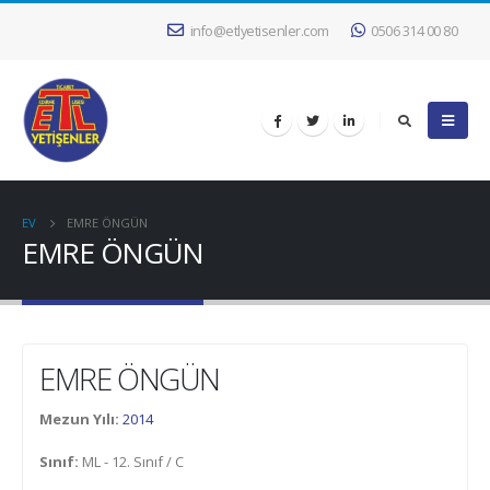
info@etlyetisenler.com
0506 314 00 80
EV
EMRE ÖNGÜN
EMRE ÖNGÜN
EMRE ÖNGÜN
Mezun Yılı:
2014
Sınıf:
ML - 12. Sınıf / C