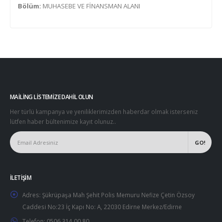
Bölüm:
MUHASEBE VE FİNANSMAN ALANI
MAILING LISTEMIZE DAHIL OLUN
Her türlü kampanya ve yeniliklerimizden haberdar olmak isterseniz
lütfen haber bültenimize kayıt olunuz..
İLETIŞIM
Adres:
Şükrüpaşa Mah Şehit Polis Memuru Nefize Çetin Özsoy
Caddesi No:23 İç Kapı No: A, 22030 Edirne Merkez/Edirne
Telefon:
0506 314 00 80