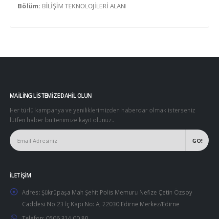
Bölüm:
BİLİŞİM TEKNOLOJİLERİ ALANI
MAILING LISTEMIZE DAHIL OLUN
Her türlü kampanya ve yeniliklerimizden haberdar olmak isterseniz
lütfen haber bültenimize kayıt olunuz..
İLETIŞIM
Adres:
Şükrüpaşa Mah Şehit Polis Memuru Nefize Çetin Özsoy
Caddesi No:23 İç Kapı No: A, 22030 Edirne Merkez/Edirne
Telefon:
0506 314 00 80