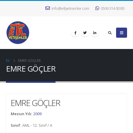
info@etlyetisenler.com
0506 314 00 80
EV
EMRE GÖÇLER
EMRE GÖÇLER
EMRE GÖÇLER
Mezun Yılı:
2009
Sınıf:
AML - 12. Sınıf / A