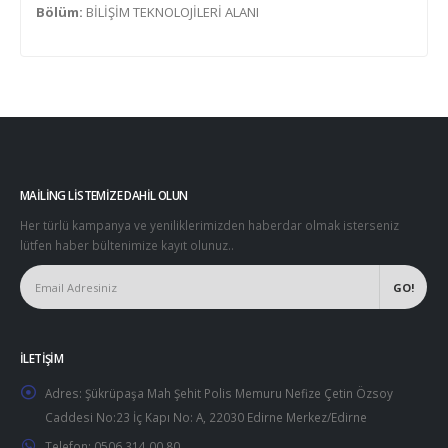
Bölüm:
BİLİŞİM TEKNOLOJİLERİ ALANI
MAILING LISTEMIZE DAHIL OLUN
Her türlü kampanya ve yeniliklerimizden haberdar olmak isterseniz
lütfen haber bültenimize kayıt olunuz..
İLETIŞIM
Adres:
Şükrüpaşa Mah Şehit Polis Memuru Nefize Çetin Özsoy
Caddesi No:23 İç Kapı No: A, 22030 Edirne Merkez/Edirne
Telefon:
0506 314 00 80