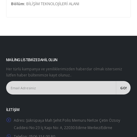
Bölüm:
BİLİŞİM TEKNOLOJİLERİ ALANI
MAILING LISTEMIZE DAHIL OLUN
Her türlü kampanya ve yeniliklerimizden haberdar olmak isterseniz
lütfen haber bültenimize kayıt olunuz..
İLETIŞIM
Adres:
Şükrüpaşa Mah Şehit Polis Memuru Nefize Çetin Özsoy
Caddesi No:23 İç Kapı No: A, 22030 Edirne Merkez/Edirne
Telefon:
0506 314 00 80