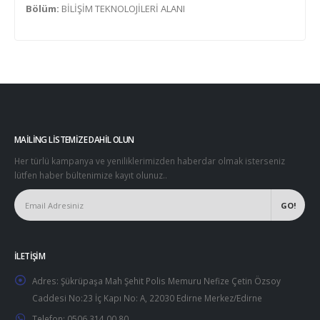
Bölüm:
BİLİŞİM TEKNOLOJİLERİ ALANI
MAILING LISTEMIZE DAHIL OLUN
Her türlü kampanya ve yeniliklerimizden haberdar olmak isterseniz
lütfen haber bültenimize kayıt olunuz..
İLETIŞIM
Adres:
Şükrüpaşa Mah Şehit Polis Memuru Nefize Çetin Özsoy
Caddesi No:23 İç Kapı No: A, 22030 Edirne Merkez/Edirne
Telefon:
0506 314 00 80