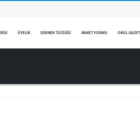
RİSİ
ÜYELİK
DERNEK TÜZÜĞÜ
ANKET FORMU
OKUL GAZET