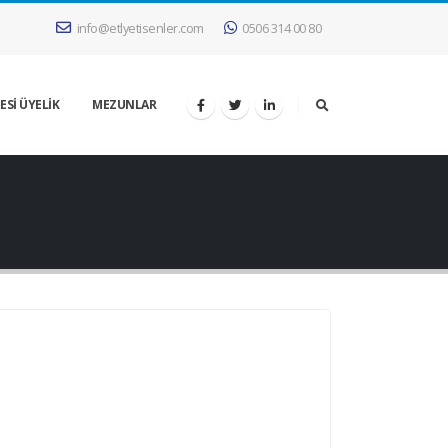
info@etlyetisenler.com
0506 314 00 80
ESİ ÜYELİK
MEZUNLAR