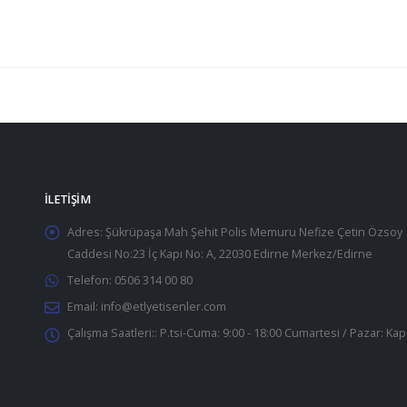
İLETIŞIM
Adres:
Şükrüpaşa Mah Şehit Polis Memuru Nefize Çetin Özsoy
Caddesi No:23 İç Kapı No: A, 22030 Edirne Merkez/Edirne
Telefon:
0506 314 00 80
Email:
info@etlyetisenler.com
Çalışma Saatleri::
P.tsi-Cuma: 9:00 - 18:00 Cumartesi / Pazar: Kap