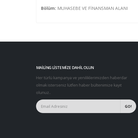
Bölüm:
MUHASEBE VE FİNANSMAN ALANI
MAILING LISTEMIZE DAHIL OLUN
Her türlü kampanya ve yeniliklerimizden haberdar
olmak isterseniz lütfen haber bültenimize kayıt
olunuz..