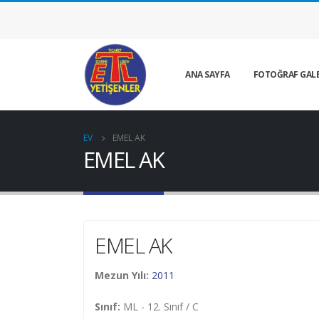
ANA SAYFA
FOTOĞRAF GALE
EV
EMEL AK
EMEL AK
EMEL AK
Mezun Yılı:
2011
Sınıf:
ML - 12. Sınıf / C