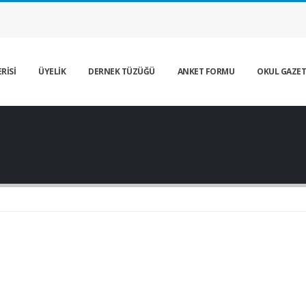
RİSİ
ÜYELİK
DERNEK TÜZÜĞÜ
ANKET FORMU
OKUL GAZET