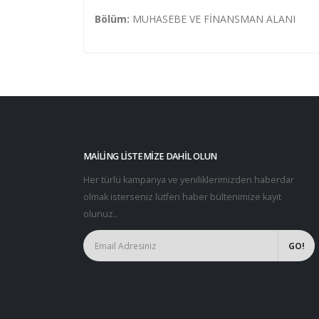
Bölüm:
MUHASEBE VE FİNANSMAN ALANI
MAILING LISTEMIZE DAHIL OLUN
Her türlü kampanya ve yeniliklerimizden haberdar
olmak isterseniz lütfen haber bültenimize kayıt
olunuz..