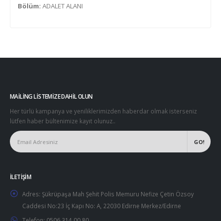
Bölüm:
ADALET ALANI
MAILING LISTEMIZE DAHIL OLUN
Her türlü kampanya ve yeniliklerimizden haberdar olmak isterseniz
lütfen haber bültenimize kayıt olunuz..
İLETIŞIM
Adres:
Şükrüpaşa Mah Şehit Polis Memuru Nefize Çetin Özsoy
Caddesi No:23 İç Kapı No: A, 22030 Edirne Merkez/Edirne
Telefon:
0506 314 00 80