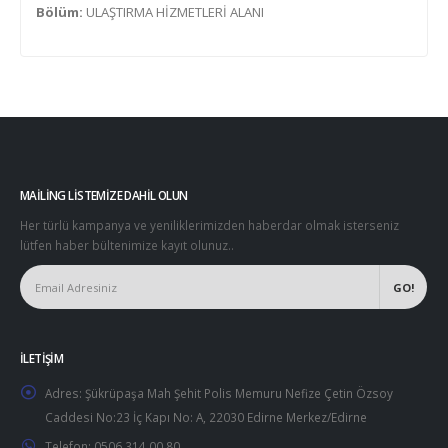
Bölüm:
ULAŞTIRMA HİZMETLERİ ALANI
MAILING LISTEMIZE DAHIL OLUN
Her türlü kampanya ve yeniliklerimizden haberdar olmak isterseniz
lütfen haber bültenimize kayıt olunuz..
İLETIŞIM
Adres:
Şükrüpaşa Mah Şehit Polis Memuru Nefize Çetin Özsoy
Caddesi No:23 İç Kapı No: A, 22030 Edirne Merkez/Edirne
Telefon:
0506 314 00 80