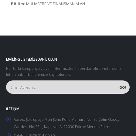
Bölüm:
MUHASEBE VE FİNANSMAN ALAN
MAILING LISTEMIZE DAHIL OLUN
Her türlü kampanya ve yeniliklerimizden haberdar olmak isterseniz
lütfen haber bültenimize kayıt olunuz..
İLETIŞIM
Adres:
Şükrüpaşa Mah Şehit Polis Memuru Nefize Çetin Özsoy
Caddesi No:23 İç Kapı No: A, 22030 Edirne Merkez/Edirne
Telefon:
0506 314 00 80