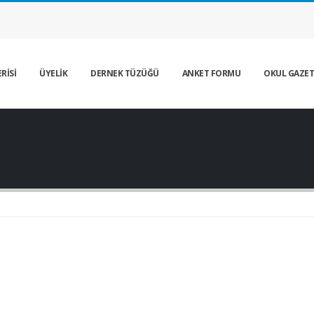
RİSİ
ÜYELİK
DERNEK TÜZÜĞÜ
ANKET FORMU
OKUL GAZET