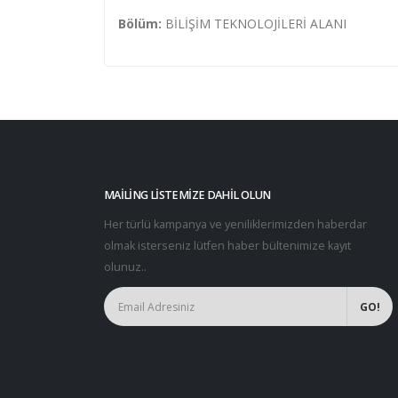
Bölüm:
BİLİŞİM TEKNOLOJİLERİ ALANI
MAILING LISTEMIZE DAHIL OLUN
Her türlü kampanya ve yeniliklerimizden haberdar
olmak isterseniz lütfen haber bültenimize kayıt
olunuz..