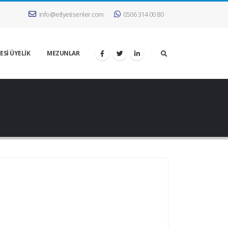
info@etlyetisenler.com
0506 314 00 80
ESİ ÜYELİK
MEZUNLAR