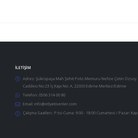
İLETIŞIM
Adres:
Şükrüpaşa Mah Şehit Polis Memuru Nefize Çetin Özsoy
Caddesi No:23 İç Kapı No: A, 22030 Edirne Merkez/Edirne
Telefon:
0506 314 00 80
Email:
info@etlyetisenler.com
Çalışma Saatleri::
P.tsi-Cuma: 9:00 - 18:00 Cumartesi / Pazar: Kap