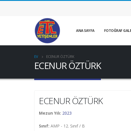
ANA SAYFA
FOTOĞRAF GALE
EV
ECENUR ÖZTÜRK
ECENUR ÖZTÜRK
ECENUR ÖZTÜRK
Mezun Yılı:
2023
Sınıf:
AMP - 12. Sınıf / B