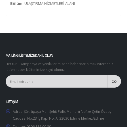
Bölüm:
ULAŞTIRMA HİZMETLERİ ALANI
MAILING LISTEMIZE DAHIL OLUN
Her türlü kampanya ve yeniliklerimizden haberdar olmak isterseniz
lütfen haber bültenimize kayıt olunuz..
İLETIŞIM
Adres:
Şükrüpaşa Mah Şehit Polis Memuru Nefize Çetin Özsoy
Caddesi No:23 İç Kapı No: A, 22030 Edirne Merkez/Edirne
Telefon:
0506 314 00 80