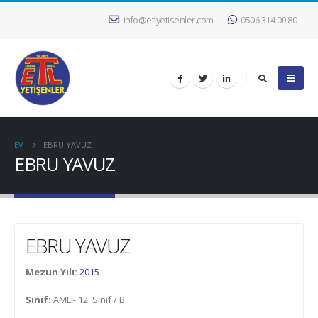
info@etlyetisenler.com
0506 314 00 80
EV
EBRU YAVUZ
EBRU YAVUZ
EBRU YAVUZ
Mezun Yılı:
2015
Sınıf:
AML - 12. Sınıf / B