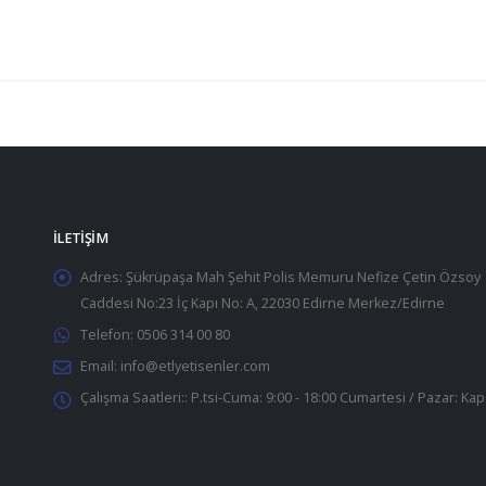
İLETIŞIM
Adres:
Şükrüpaşa Mah Şehit Polis Memuru Nefize Çetin Özsoy
Caddesi No:23 İç Kapı No: A, 22030 Edirne Merkez/Edirne
Telefon:
0506 314 00 80
Email:
info@etlyetisenler.com
Çalışma Saatleri::
P.tsi-Cuma: 9:00 - 18:00 Cumartesi / Pazar: Kap