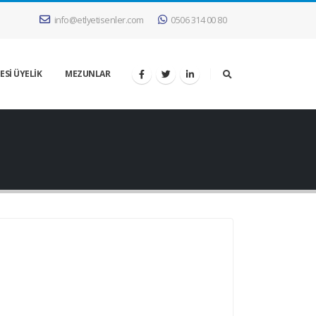
info@etlyetisenler.com
0506 314 00 80
ESİ ÜYELİK
MEZUNLAR