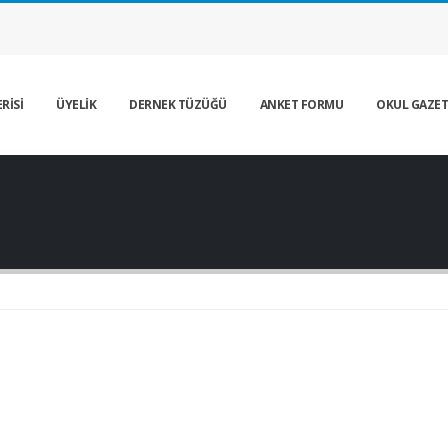
RİSİ
ÜYELİK
DERNEK TÜZÜĞÜ
ANKET FORMU
OKUL GAZET