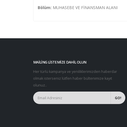
Bölüm:
MUHASEBE VE FİNANSMAN ALANI
MAILING LISTEMIZE DAHIL OLUN
Her türlü kampanya ve yeniliklerimizden haberdar
olmak isterseniz lütfen haber bültenimize kayıt
olunuz..