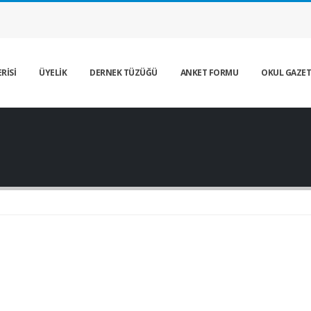
RİSİ
ÜYELİK
DERNEK TÜZÜĞÜ
ANKET FORMU
OKUL GAZET