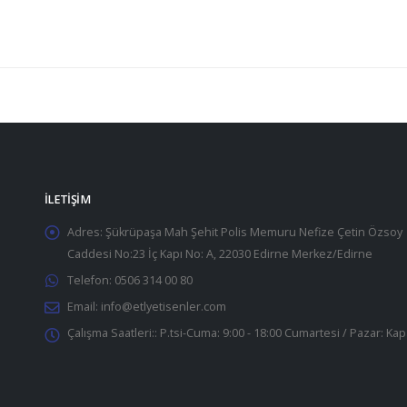
İLETIŞIM
Adres:
Şükrüpaşa Mah Şehit Polis Memuru Nefize Çetin Özsoy
Caddesi No:23 İç Kapı No: A, 22030 Edirne Merkez/Edirne
Telefon:
0506 314 00 80
Email:
info@etlyetisenler.com
Çalışma Saatleri::
P.tsi-Cuma: 9:00 - 18:00 Cumartesi / Pazar: Kap