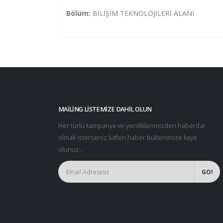
Bölüm:
BİLİŞİM TEKNOLOJİLERİ ALANI
MAILING LISTEMIZE DAHIL OLUN
Her türlü kampanya ve yeniliklerimizden haberdar
olmak isterseniz lütfen haber bültenimize kayıt
olunuz..