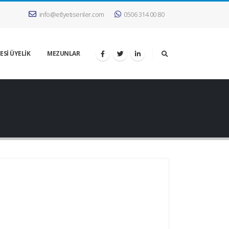
info@etlyetisenler.com
0506 314 00 80
ESİ ÜYELİK
MEZUNLAR