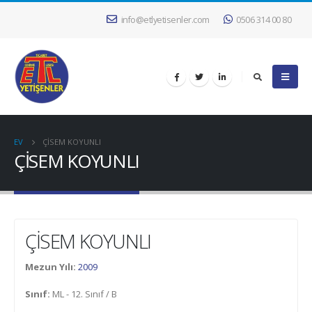
info@etlyetisenler.com
0506 314 00 80
EV
ÇİSEM KOYUNLI
ÇİSEM KOYUNLI
ÇİSEM KOYUNLI
Mezun Yılı:
2009
Sınıf:
ML - 12. Sınıf / B