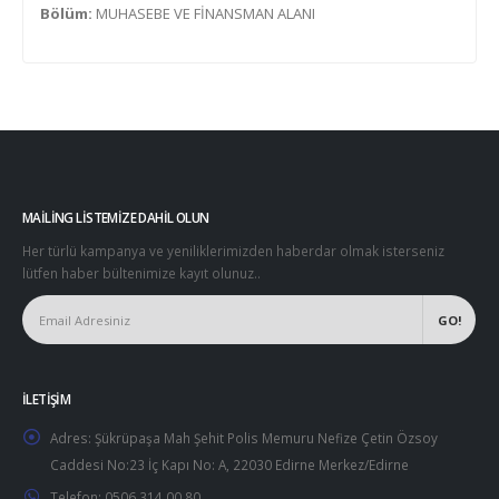
Bölüm:
MUHASEBE VE FİNANSMAN ALANI
MAILING LISTEMIZE DAHIL OLUN
Her türlü kampanya ve yeniliklerimizden haberdar olmak isterseniz
lütfen haber bültenimize kayıt olunuz..
İLETIŞIM
Adres:
Şükrüpaşa Mah Şehit Polis Memuru Nefize Çetin Özsoy
Caddesi No:23 İç Kapı No: A, 22030 Edirne Merkez/Edirne
Telefon:
0506 314 00 80