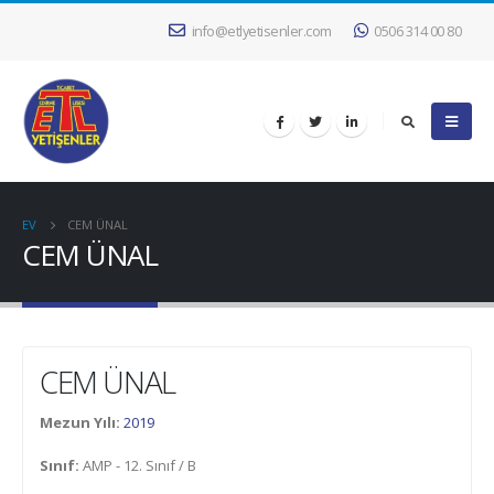
info@etlyetisenler.com
0506 314 00 80
EV
CEM ÜNAL
CEM ÜNAL
CEM ÜNAL
Mezun Yılı:
2019
Sınıf:
AMP - 12. Sınıf / B