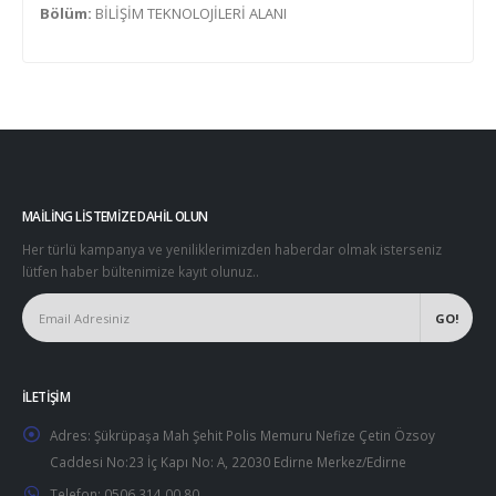
Bölüm:
BİLİŞİM TEKNOLOJİLERİ ALANI
MAILING LISTEMIZE DAHIL OLUN
Her türlü kampanya ve yeniliklerimizden haberdar olmak isterseniz
lütfen haber bültenimize kayıt olunuz..
İLETIŞIM
Adres:
Şükrüpaşa Mah Şehit Polis Memuru Nefize Çetin Özsoy
Caddesi No:23 İç Kapı No: A, 22030 Edirne Merkez/Edirne
Telefon:
0506 314 00 80