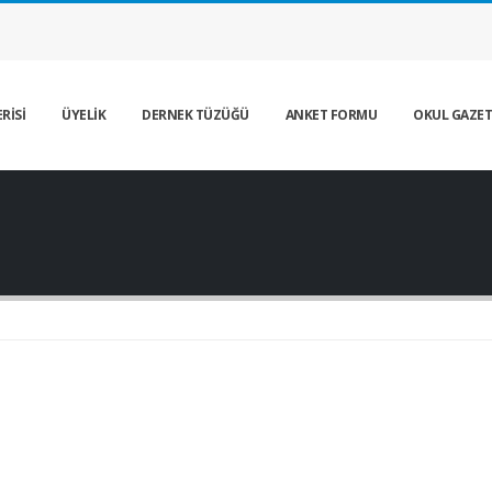
RİSİ
ÜYELİK
DERNEK TÜZÜĞÜ
ANKET FORMU
OKUL GAZET