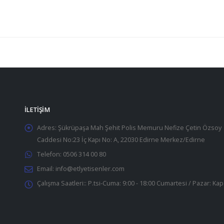
İLETIŞIM
Adres:
Şükrüpaşa Mah Şehit Polis Memuru Nefize Çetin Özsoy
Caddesi No:23 İç Kapı No: A, 22030 Edirne Merkez/Edirne
Telefon:
0506 314 00 80
Email:
info@etlyetisenler.com
Çalışma Saatleri::
P.tsi-Cuma: 9:00 - 18:00 Cumartesi / Pazar: Kap