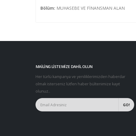
Bölüm:
MUHASEBE VE FİNANSMAN ALAN
MAILING LISTEMIZE DAHIL OLUN
Her türlü kampanya ve yeniliklerimizden haberdar
olmak isterseniz lütfen haber bültenimize kayıt
olunuz..