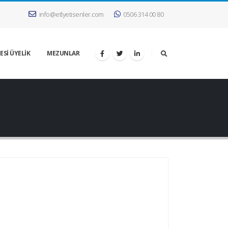
info@etlyetisenler.com
0506 314 00 80
ESİ ÜYELİK
MEZUNLAR