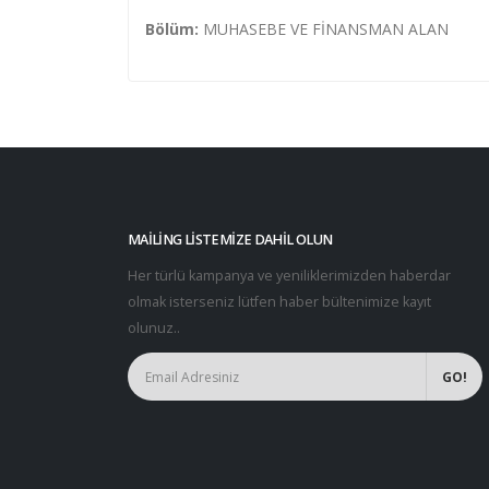
Bölüm:
MUHASEBE VE FİNANSMAN ALAN
MAILING LISTEMIZE DAHIL OLUN
Her türlü kampanya ve yeniliklerimizden haberdar
olmak isterseniz lütfen haber bültenimize kayıt
olunuz..