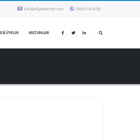
info@etlyetisenler.com
0506 314 00 80
ESİ ÜYELİK
MEZUNLAR