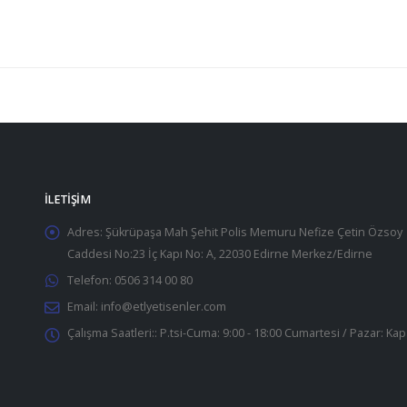
İLETIŞIM
Adres:
Şükrüpaşa Mah Şehit Polis Memuru Nefize Çetin Özsoy
Caddesi No:23 İç Kapı No: A, 22030 Edirne Merkez/Edirne
Telefon:
0506 314 00 80
Email:
info@etlyetisenler.com
Çalışma Saatleri::
P.tsi-Cuma: 9:00 - 18:00 Cumartesi / Pazar: Kap