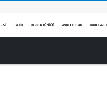
RİSİ
ÜYELİK
DERNEK TÜZÜĞÜ
ANKET FORMU
OKUL GAZET