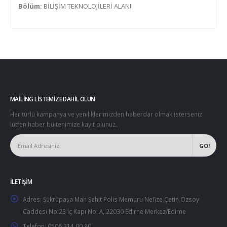
Bölüm:
BİLİŞİM TEKNOLOJİLERİ ALANI
MAILING LISTEMIZE DAHIL OLUN
Her türlü kampanya ve yeniliklerimizden haberdar olmak isterseniz
lütfen haber bültenimize kayıt olunuz..
İLETIŞIM
Adres:
Şükrüpaşa Mah Şehit Polis Memuru Nefize Çetin Özsoy
Caddesi No:23 İç Kapı No: A, 22030 Edirne Merkez/Edirne
Telefon:
0506 314 00 80