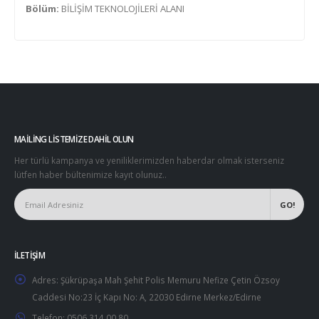
Bölüm:
BİLİŞİM TEKNOLOJİLERİ ALANI
MAILING LISTEMIZE DAHIL OLUN
Her türlü kampanya ve yeniliklerimizden haberdar olmak isterseniz
lütfen haber bültenimize kayıt olunuz..
İLETIŞIM
Adres:
Şükrüpaşa Mah Şehit Polis Memuru Nefize Çetin Özsoy
Caddesi No:23 İç Kapı No: A, 22030 Edirne Merkez/Edirne
Telefon:
0506 314 00 80