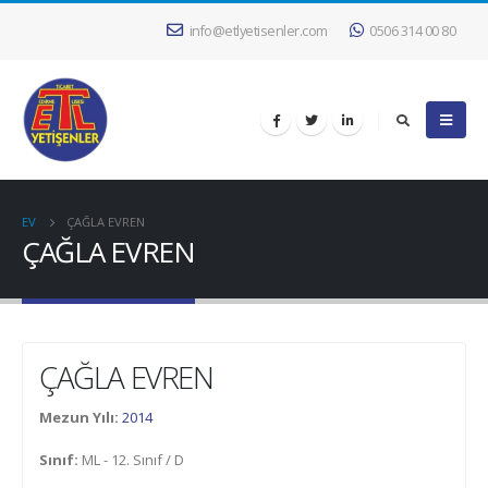
info@etlyetisenler.com
0506 314 00 80
EV
ÇAĞLA EVREN
ÇAĞLA EVREN
ÇAĞLA EVREN
Mezun Yılı:
2014
Sınıf:
ML - 12. Sınıf / D