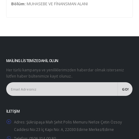
Bölüm:
MUHASEBE VE FİNANSMAN ALANI
MAILING LISTEMIZE DAHIL OLUN
Her türlü kampanya ve yeniliklerimizden haberdar olmak isterseniz
lütfen haber bültenimize kayıt olunuz..
İLETIŞIM
Adres:
Şükrüpaşa Mah Şehit Polis Memuru Nefize Çetin Özsoy
Caddesi No:23 İç Kapı No: A, 22030 Edirne Merkez/Edirne
Telefon:
0506 314 00 80