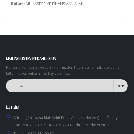
Bölüm:
MUHASEBE VE FİNANSMAN ALANI
MAILING LISTEMIZE DAHIL OLUN
Her türlü kampanya ve yeniliklerimizden haberdar olmak isterseniz
lütfen haber bültenimize kayıt olunuz..
İLETIŞIM
Adres:
Şükrüpaşa Mah Şehit Polis Memuru Nefize Çetin Özsoy
Caddesi No:23 İç Kapı No: A, 22030 Edirne Merkez/Edirne
Telefon:
0506 314 00 80