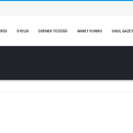
RİSİ
ÜYELİK
DERNEK TÜZÜĞÜ
ANKET FORMU
OKUL GAZET