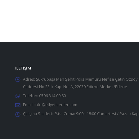
İLETIŞIM
Adres:
Şükrüpaşa Mah Şehit Polis Memuru Nefize Çetin Özsoy
Caddesi No:23 İç Kapı No: A, 22030 Edirne Merkez/Edirne
Telefon:
0506 314 00 80
Email:
info@etlyetisenler.com
Çalışma Saatleri::
P.tsi-Cuma: 9:00 - 18:00 Cumartesi / Pazar: Kap