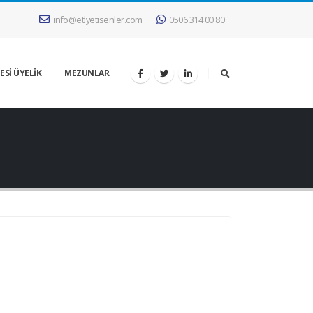
info@etlyetisenler.com
0506 314 00 80
ESİ ÜYELİK
MEZUNLAR