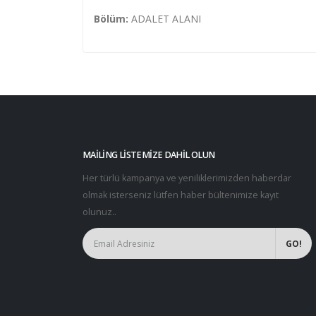
Bölüm:
ADALET ALANI
MAILING LISTEMIZE DAHIL OLUN
Her türlü kampanya ve yeniliklerimizden haberdar
olmak isterseniz lütfen haber bültenimize kayıt
olunuz..