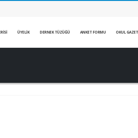
RİSİ
ÜYELİK
DERNEK TÜZÜĞÜ
ANKET FORMU
OKUL GAZET