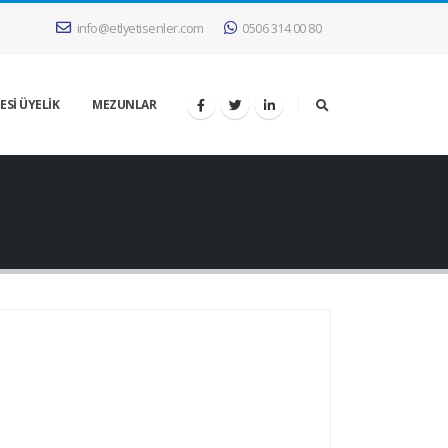
info@etlyetisenler.com
0506 314 00 80
ESİ ÜYELİK
MEZUNLAR