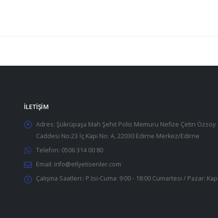
İLETIŞIM
Adres:
Şükrüpaşa Mah Şehit Polis Memuru Nefize Çetin Özsoy
Caddesi No:23 İç Kapı No: A, 22030 Edirne Merkez/Edirne
Telefon:
0506 314 00 80
Email:
info@etlyetisenler.com
Çalışma Saatleri::
P.tsi-Cuma: 9:00 - 18:00 Cumartesi / Pazar: Kap