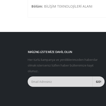
Bölüm:
BİLİŞİM TEKNOLOJİLERİ ALANI
MAILING LISTEMIZE DAHIL OLUN
Her türlü kampanya ve yeniliklerimizden haberdar
olmak isterseniz lütfen haber bültenimize kayıt
olunuz..