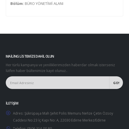
Bölüm:
BÜRO YÖNETİMİ ALANI
MAILING LISTEMIZE DAHIL OLUN
Her türlü kampanya ve yeniliklerimizden haberdar olmak isterseniz
lütfen haber bültenimize kayıt olunuz..
İLETIŞIM
Adres:
Şükrüpaşa Mah Şehit Polis Memuru Nefize Çetin Özsoy
Caddesi No:23 İç Kapı No: A, 22030 Edirne Merkez/Edirne
Telefon:
0506 314 00 80