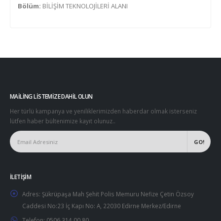
Bölüm:
BİLİŞİM TEKNOLOJİLERİ ALANI
MAILING LISTEMIZE DAHIL OLUN
Her türlü kampanya ve yeniliklerimizden haberdar olmak isterseniz
lütfen haber bültenimize kayıt olunuz..
İLETIŞIM
Adres:
Şükrüpaşa Mah Şehit Polis Memuru Nefize Çetin Özsoy
Caddesi No:23 İç Kapı No: A, 22030 Edirne Merkez/Edirne
Telefon:
0506 314 00 80