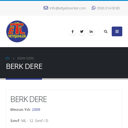
info@etlyetisenler.com
0506 314 00 80
EV
BERK DERE
BERK DERE
BERK DERE
Mezun Yılı:
2009
Sınıf:
ML - 12. Sınıf / D