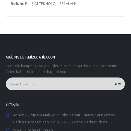
Bölüm:
BİLİŞİM TEKNOLOJİLERİ ALANI
MAILING LISTEMIZE DAHIL OLUN
Her türlü kampanya ve yeniliklerimizden haberdar olmak isterseniz
lütfen haber bültenimize kayıt olunuz..
İLETIŞIM
Adres:
Şükrüpaşa Mah Şehit Polis Memuru Nefize Çetin Özsoy
Caddesi No:23 İç Kapı No: A, 22030 Edirne Merkez/Edirne
Telefon:
0506 314 00 80