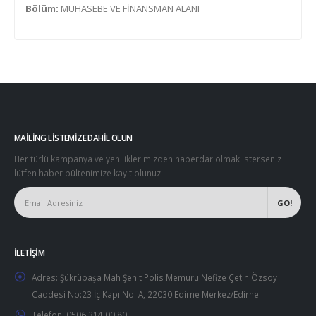
Bölüm:
MUHASEBE VE FİNANSMAN ALANI
MAILING LISTEMIZE DAHIL OLUN
Her türlü kampanya ve yeniliklerimizden haberdar olmak isterseniz
lütfen haber bültenimize kayıt olunuz..
İLETIŞIM
Adres:
Şükrüpaşa Mah Şehit Polis Memuru Nefize Çetin Özsoy
Caddesi No:23 İç Kapı No: A, 22030 Edirne Merkez/Edirne
Telefon:
0506 314 00 80