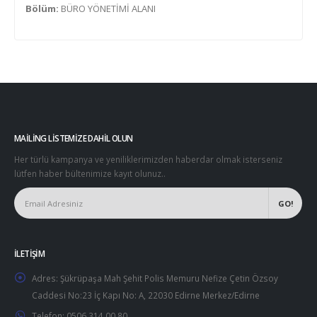
Bölüm:
BÜRO YÖNETİMİ ALANI
MAILING LISTEMIZE DAHIL OLUN
Her türlü kampanya ve yeniliklerimizden haberdar olmak isterseniz
lütfen haber bültenimize kayıt olunuz..
İLETIŞIM
Adres:
Şükrüpaşa Mah Şehit Polis Memuru Nefize Çetin Özsoy
Caddesi No:23 İç Kapı No: A, 22030 Edirne Merkez/Edirne
Telefon:
0506 314 00 80