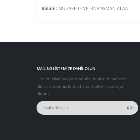
Bölüm:
MUHASEBE VE FİNANSMAN ALANI
MAILING LISTEMIZE DAHIL OLUN
Her türlü kampanya ve yeniliklerimizden haberdar
olmak isterseniz lütfen haber bültenimize kayıt
olunuz..