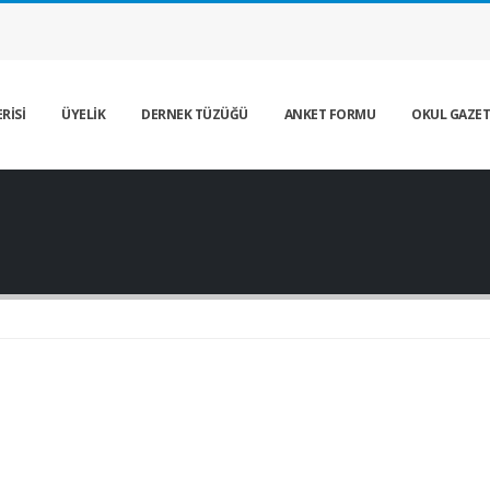
RİSİ
ÜYELİK
DERNEK TÜZÜĞÜ
ANKET FORMU
OKUL GAZET