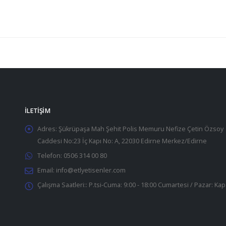
İLETIŞIM
Adres:
Şükrüpaşa Mah Şehit Polis Memuru Nefize Çetin Özsoy
Caddesi No:23 İç Kapı No: A, 22030 Edirne Merkez/Edirne
Telefon:
0506 314 00 80
Email:
info@etlyetisenler.com
Çalışma Saatleri::
P.tsi-Cuma: 9:00 - 18:00 Cumartesi / Pazar: Kap