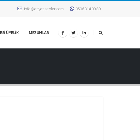
info@etlyetisenler.com
0506 314 00 80
ESİ ÜYELİK
MEZUNLAR