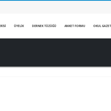
RİSİ
ÜYELİK
DERNEK TÜZÜĞÜ
ANKET FORMU
OKUL GAZET