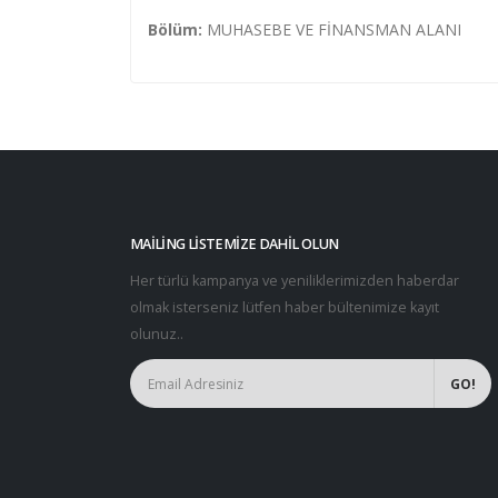
Bölüm:
MUHASEBE VE FİNANSMAN ALANI
MAILING LISTEMIZE DAHIL OLUN
Her türlü kampanya ve yeniliklerimizden haberdar
olmak isterseniz lütfen haber bültenimize kayıt
olunuz..