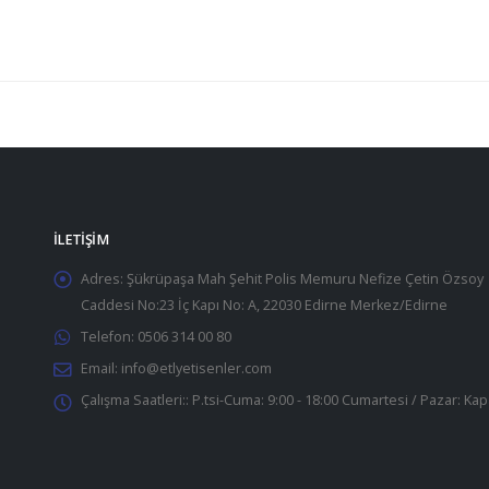
İLETIŞIM
Adres:
Şükrüpaşa Mah Şehit Polis Memuru Nefize Çetin Özsoy
Caddesi No:23 İç Kapı No: A, 22030 Edirne Merkez/Edirne
Telefon:
0506 314 00 80
Email:
info@etlyetisenler.com
Çalışma Saatleri::
P.tsi-Cuma: 9:00 - 18:00 Cumartesi / Pazar: Kap