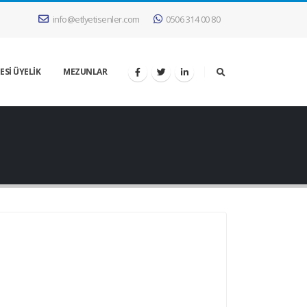
info@etlyetisenler.com
0506 314 00 80
ESİ ÜYELİK
MEZUNLAR