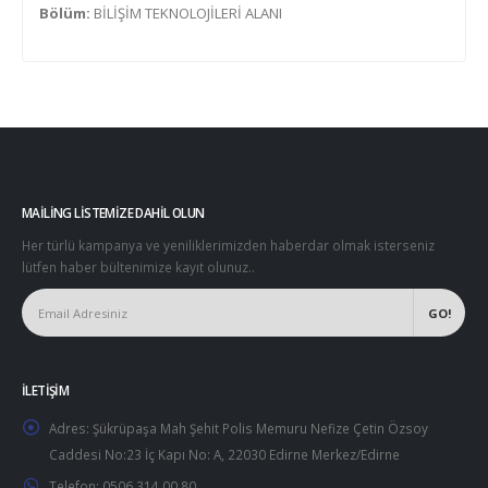
Bölüm:
BİLİŞİM TEKNOLOJİLERİ ALANI
MAILING LISTEMIZE DAHIL OLUN
Her türlü kampanya ve yeniliklerimizden haberdar olmak isterseniz
lütfen haber bültenimize kayıt olunuz..
İLETIŞIM
Adres:
Şükrüpaşa Mah Şehit Polis Memuru Nefize Çetin Özsoy
Caddesi No:23 İç Kapı No: A, 22030 Edirne Merkez/Edirne
Telefon:
0506 314 00 80