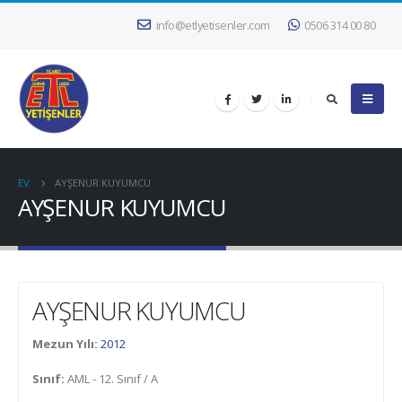
info@etlyetisenler.com
0506 314 00 80
EV
AYŞENUR KUYUMCU
AYŞENUR KUYUMCU
AYŞENUR KUYUMCU
Mezun Yılı:
2012
Sınıf:
AML - 12. Sınıf / A