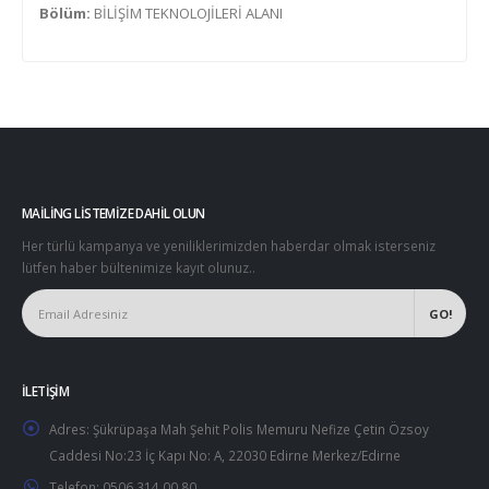
Bölüm:
BİLİŞİM TEKNOLOJİLERİ ALANI
MAILING LISTEMIZE DAHIL OLUN
Her türlü kampanya ve yeniliklerimizden haberdar olmak isterseniz
lütfen haber bültenimize kayıt olunuz..
İLETIŞIM
Adres:
Şükrüpaşa Mah Şehit Polis Memuru Nefize Çetin Özsoy
Caddesi No:23 İç Kapı No: A, 22030 Edirne Merkez/Edirne
Telefon:
0506 314 00 80