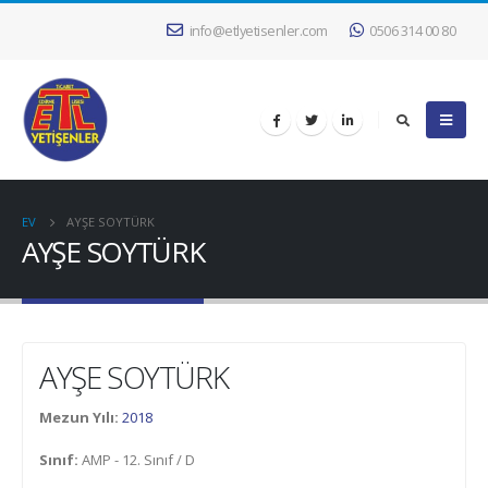
info@etlyetisenler.com
0506 314 00 80
EV
AYŞE SOYTÜRK
AYŞE SOYTÜRK
AYŞE SOYTÜRK
Mezun Yılı:
2018
Sınıf:
AMP - 12. Sınıf / D