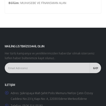
Bölüm:
MUHASEBE VE FİNANSMAN ALAN
MAILING LISTEMIZE DAHIL OLUN
Her türlü kampanya ve yeniliklerimizden haberdar olmak isterseniz
lütfen haber bültenimize kayıt olunuz..
İLETIŞIM
Adres:
Şükrüpaşa Mah Şehit Polis Memuru Nefize Çetin Özsoy
Caddesi No:23 İç Kapı No: A, 22030 Edirne Merkez/Edirne
Telefon:
0506 314 00 80