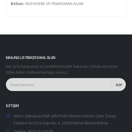
Bölüm:
MUHASEBE VE FİNANSMAN ALANI
MAILING LISTEMIZE DAHIL OLUN
Her türlü kampanya ve yeniliklerimizden haberdar olmak isterseniz
lütfen haber bültenimize kayıt olunuz..
İLETIŞIM
Adres:
Şükrüpaşa Mah Şehit Polis Memuru Nefize Çetin Özsoy
Caddesi No:23 İç Kapı No: A, 22030 Edirne Merkez/Edirne
Telefon:
0506 314 00 80