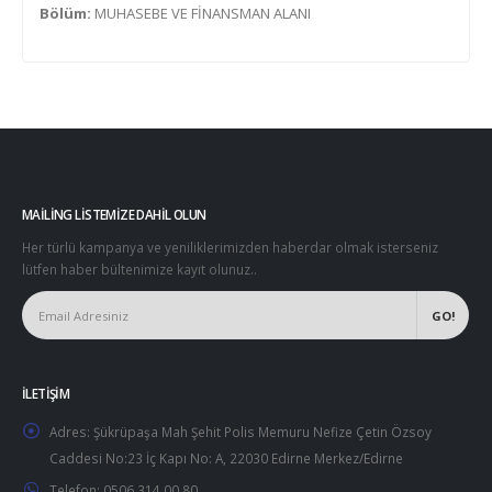
Bölüm:
MUHASEBE VE FİNANSMAN ALANI
MAILING LISTEMIZE DAHIL OLUN
Her türlü kampanya ve yeniliklerimizden haberdar olmak isterseniz
lütfen haber bültenimize kayıt olunuz..
İLETIŞIM
Adres:
Şükrüpaşa Mah Şehit Polis Memuru Nefize Çetin Özsoy
Caddesi No:23 İç Kapı No: A, 22030 Edirne Merkez/Edirne
Telefon:
0506 314 00 80