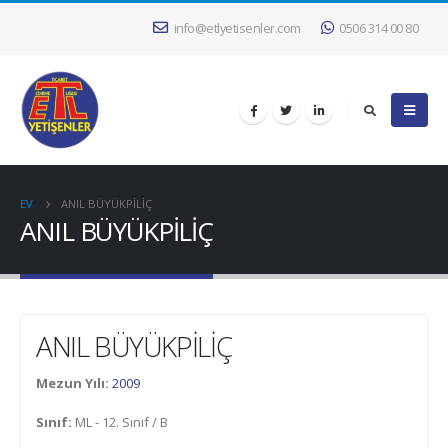
info@etlyetisenler.com
0506 314 00 80
EV
ANIL BÜYÜKPİLİÇ
ANIL BÜYÜKPİLİÇ
ANIL BÜYÜKPİLİÇ
Mezun Yılı:
2009
Sınıf:
ML - 12. Sınıf / B