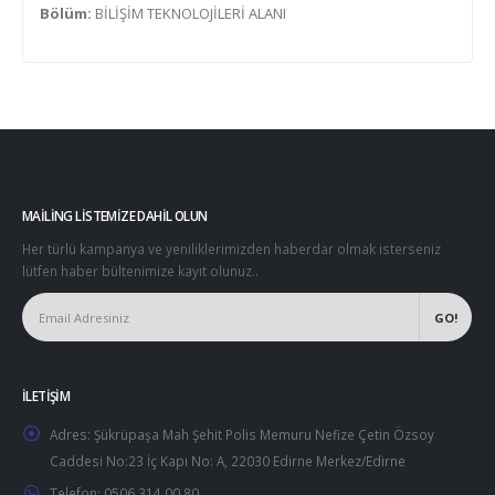
Bölüm:
BİLİŞİM TEKNOLOJİLERİ ALANI
MAILING LISTEMIZE DAHIL OLUN
Her türlü kampanya ve yeniliklerimizden haberdar olmak isterseniz
lütfen haber bültenimize kayıt olunuz..
İLETIŞIM
Adres:
Şükrüpaşa Mah Şehit Polis Memuru Nefize Çetin Özsoy
Caddesi No:23 İç Kapı No: A, 22030 Edirne Merkez/Edirne
Telefon:
0506 314 00 80