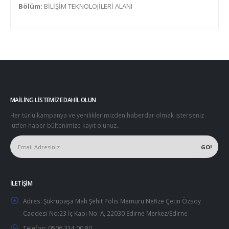
Bölüm:
BİLİŞİM TEKNOLOJİLERİ ALANI
MAILING LISTEMIZE DAHIL OLUN
Her türlü kampanya ve yeniliklerimizden haberdar olmak isterseniz
lütfen haber bültenimize kayıt olunuz..
İLETIŞIM
Adres:
Şükrüpaşa Mah Şehit Polis Memuru Nefize Çetin Özsoy
Caddesi No:23 İç Kapı No: A, 22030 Edirne Merkez/Edirne
Telefon:
0506 314 00 80