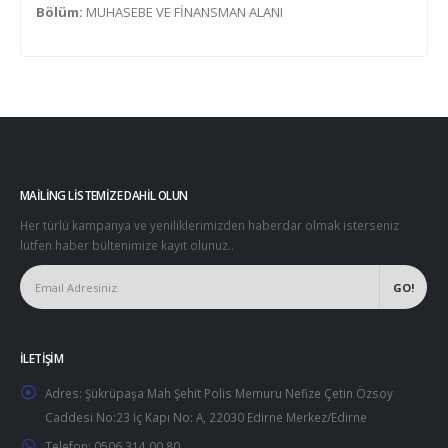
Bölüm:
MUHASEBE VE FİNANSMAN ALANI
MAILING LISTEMIZE DAHIL OLUN
Her türlü kampanya ve yeniliklerimizden haberdar olmak isterseniz
lütfen haber bültenimize kayıt olunuz..
İLETIŞIM
Adres:
Şükrüpaşa Mah Şehit Polis Memuru Nefize Çetin Özsoy
Caddesi No:23 İç Kapı No: A, 22030 Edirne Merkez/Edirne
Telefon:
0506 314 00 80