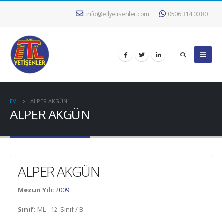
info@etlyetisenler.com
0506 314 00 80
EV
ALPER AKGÜN
ALPER AKGÜN
ALPER AKGÜN
Mezun Yılı:
2009
Sınıf:
ML - 12. Sınıf / B