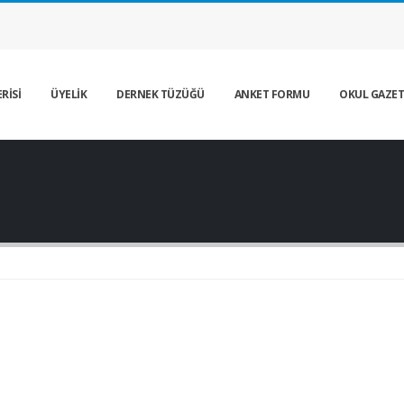
RİSİ
ÜYELİK
DERNEK TÜZÜĞÜ
ANKET FORMU
OKUL GAZET