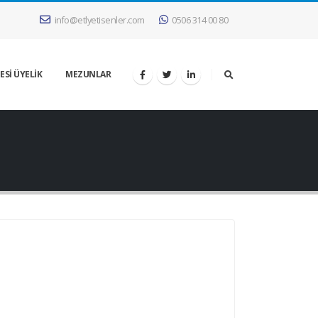
info@etlyetisenler.com
0506 314 00 80
ESİ ÜYELİK
MEZUNLAR