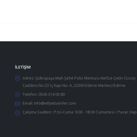
İLETIŞIM
Adres:
Şükrüpaşa Mah Şehit Polis Memuru Nefize Çetin Özsoy
Caddesi No:23 İç Kapı No: A, 22030 Edirne Merkez/Edirne
Telefon:
0506 314 00 80
Email:
info@etlyetisenler.com
Çalışma Saatleri::
P.tsi-Cuma: 9:00 - 18:00 Cumartesi / Pazar: Kap