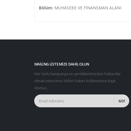
Bölüm:
MUHASEBE VE FİNANSMAN ALANI
MAILING LISTEMIZE DAHIL OLUN
Her türlü kampanya ve yeniliklerimizden haberdar
olmak isterseniz lütfen haber bültenimize kayıt
olunuz..