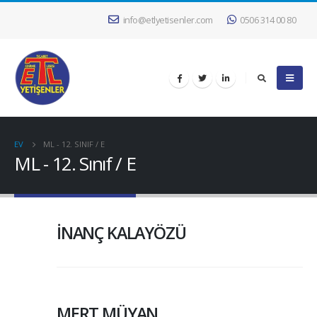
info@etlyetisenler.com
0506 314 00 80
EV
ML - 12. SINIF / E
ML - 12. Sınıf / E
İNANÇ KALAYÖZÜ
MERT MÜYAN