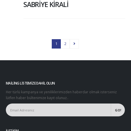
SABRİYE KİRALİ
1
2
MAILING LISTEMIZE DAHIL OLUN
Her türlü kampanya ve yeniliklerimizden haberdar olmak isterseniz
lütfen haber bültenimize kayıt olunuz..
İLETIŞIM