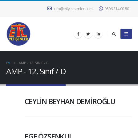
info@etlyetisenler.com
0506 314 00 80
EV
AMP - 12. SINIF / D
AMP - 12. Sınıf / D
CEYLİN BEYHAN DEMİROĞLU
EGE ÖZŞENKUL