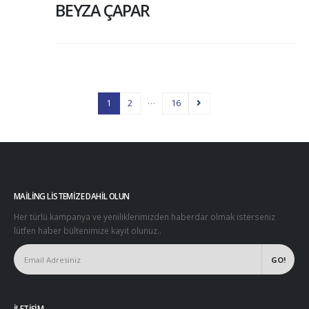
BEYZA ÇAPAR
…
1
2
16
MAILING LISTEMIZE DAHIL OLUN
Her türlü kampanya ve yeniliklerimizden haberdar olmak isterseniz
lütfen haber bültenimize kayıt olunuz..
İLETIŞIM