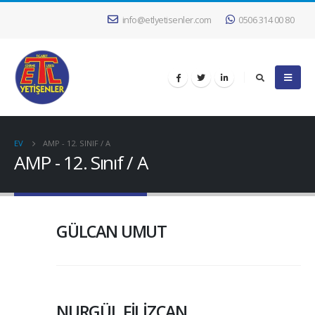
info@etlyetisenler.com
0506 314 00 80
EV
AMP - 12. SINIF / A
AMP - 12. Sınıf / A
GÜLCAN UMUT
NURGÜL FİLİZCAN