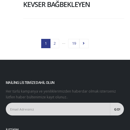
KEVSER BAĞBEKLEYEN
…
1
2
19
MAILING LISTEMIZE DAHIL OLUN
Her türlü kampanya ve yeniliklerimizden haberdar olmak isterseniz
lütfen haber bültenimize kayıt olunuz..
İLETIŞIM